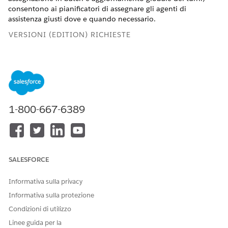
consentono ai pianificatori di assegnare gli agenti di
assistenza giusti dove e quando necessario.
VERSIONI (EDITION) RICHIESTE
Visualizzare le versioni supportate
.
Autorizzazioni utente richieste
Per assegnare i turni agli agenti
Pianificatore
1-800-667-6389
dell'assistenza, aggiornare gli stati dei
pianificazione
turni in blocco e assegnare i turni con
turni
Ottieni candidati:
O
Pianificatore del
SALESFORCE
coinvolgimento
del personale
Informativa sulla privacy
Per assegnare in batch gli agenti
Pianificazione
Informativa sulla protezione
dell'assistenza ai turni:
turni
Condizioni di utilizzo
O
Linee guida per la