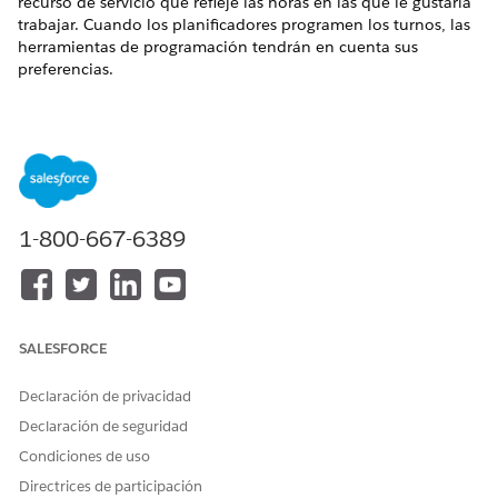
recurso de servicio que refleje las horas en las que le gustaría
trabajar. Cuando los planificadores programen los turnos, las
herramientas de programación tendrán en cuenta sus
preferencias.
EDICIONES NECESARIAS
Ver ediciones compatibles
.
Permisos de usuario necesarios
1-800-667-6389
PARA ELLO
PERMISO REQUERIDO
Para enviar una preferencia
Agente de programación de
de recurso de servicio:
turnos
O
SALESFORCE
Agente de Participación de
plantilla de trabajo
Declaración de privacidad
Declaración de seguridad
Crear horarios laborales y divisiones de hora
Condiciones de uso
Cree un registro de Horarios laborales con los días y horas de
Directrices de participación