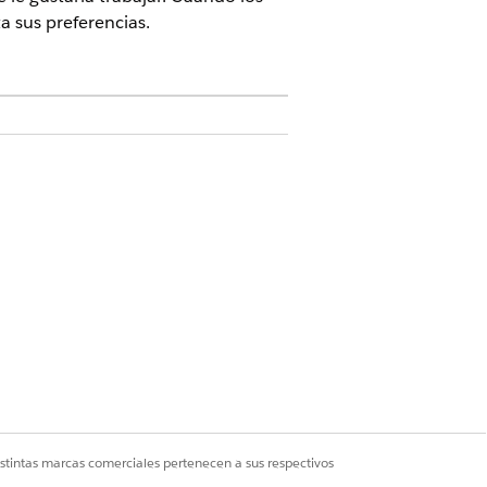
 sus preferencias.
turnos
 plantilla de trabajo
istintas marcas comerciales pertenecen a sus respectivos