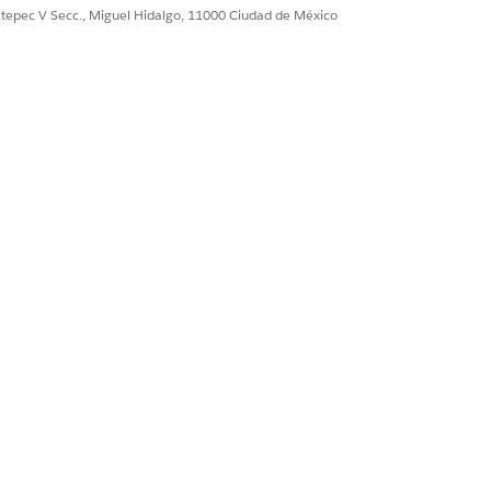
ultepec V Secc., Miguel Hidalgo, 11000 Ciudad de México
horas completas, como GMT+9:00 pero
as.
 Puede establecer una preferencia de
o de horarios laborales cuando hace clic