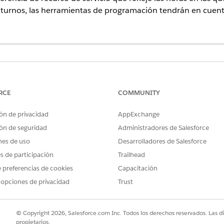
 turnos, las herramientas de programación tendrán en cuenta
os
RCE
COMMUNITY
PERMISO REQUERIDO
ecurso de servicio:
Agente de programación de 
ón de privacidad
AppExchange
O
ón de seguridad
Administradores de Salesforce
Agente de Participación de
nes de uso
Desarrolladores de Salesforce
es de participación
Trailhead
visiones de hora
 preferencias de cookies
Capacitación
 opciones de privacidad
Trust
aborales con los días y horas de su preferencia para trabajar.
el Iniciador de aplicación.
© Copyright 2026, Salesforce.com Inc. Todos los derechos reservados. Las d
propietarios.