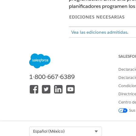
planificadores programen los
EDICIONES NECESARIAS
Vea las ediciones admitidas
.
Permisos de usuario necesari
SALESFO
PARA ELLO
Para enviar una preferencia de r
Declaraci
1-800-667-6389
Declaraci
Condicio
Directric
Crear horarios laborales y di
Centro de
Sus
Cree un registro de Horarios l
Abra
Horarios laborales
desde 
Haga clic en
Nuevo
.
Select Org
Español (México)