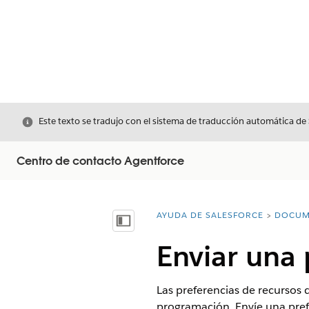
Cerrar
Este texto se tradujo con el sistema de traducción automática de
Centro de contacto Agentforce
AYUDA DE SALESFORCE
DOCUM
Usted está aquí:
Mostrar índice de materias
Enviar una 
Las preferencias de recursos d
programación. Envíe una prefer