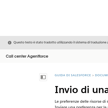
Chiudi
Questo testo è stato tradotto utilizzando il sistema di traduzione 
Call center Agentforce
GUIDA DI SALESFORCE
DOCUM
Ti trovi qui:
Mostra sommario
Invio di una
Le preferenze delle risorse di 
Inviare una preferenza per la r