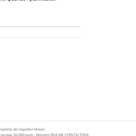
A
o del personale
prietà dei rispettivi titolari.
ale sociale 10.000 euro - Numero REA MI-1785731 P.IVA