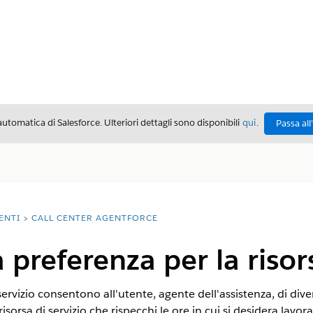
automatica di Salesforce. Ulteriori dettagli sono disponibili
qui
.
Passa all
ENTI
CALL CENTER AGENTFORCE
 preferenza per la risor
servizio consentono all'utente, agente dell'assistenza, di diven
isorsa di servizio che rispecchi le ore in cui si desidera lavor