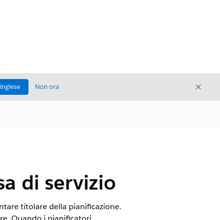
Chiud
'inglese
Non ora
Chiudi
sa di servizio
tare titolare della pianificazione.
are. Quando i pianificatori