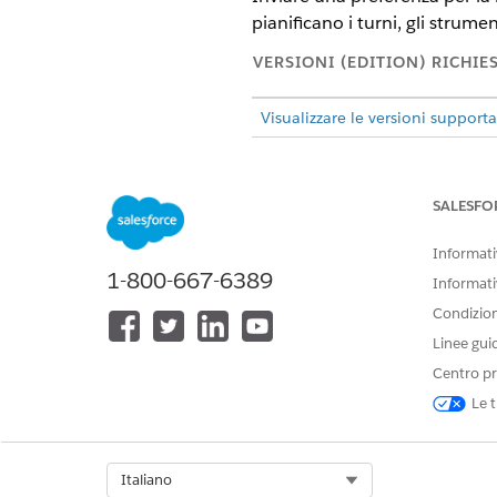
pianificano i turni, gli strume
VERSIONI (EDITION) RICHIE
Visualizzare le versioni supporta
Autorizzazioni utente richies
SALESFO
PER FARE QUESTO
Per inviare una preferenza per la 
Informativ
1-800-667-6389
Informati
Condizioni
Linee gui
Creazione di ore di funziona
Centro pr
Le t
Creare un record Ore di funzion
Aprire
Ore di funzionamento
Fare clic su
Nuovo
.
Select Org
Italiano