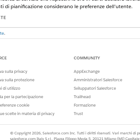
nti di pianificazione considerano le preferenze dell'utente.
STE
te
.
te
RCE
COMMUNITY
AUTORIZZAZIONE RICHIEST
risorsa di servizio:
Agente pianificazione turni
a sulla privacy
AppExchange
O
va sulla protezione
Amministratori Salesforce
Agente del coinvolgiment
 di utilizzo
Sviluppatori Salesforce
da per la partecipazione
Trailhead
mento con le finestre temporali
eferenze cookie
Formazione
ue scelte in materia di privacy
Trust
amento con i giorni e gli orari in cui si preferisce lavorare.
dal Programma di avvio app.
© Copyright 2026, Salesforce.com Inc. Tutti i diritti riservati. Vari marchi di pro
salesforce.com Italy S.r.l., Piazza Filippo Meda 5, 20121 Milano (MI) Capit