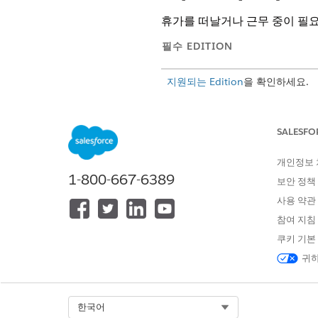
휴가를 떠날거나 근무 중이 필
필수 EDITION
지원되는 Edition
을 확인하세요.
필요한 사용자 권한
SALESFO
할 일
개인정보
자원 부재 제출:
1-800-667-6389
보안 정책
사용 약관
참여 지침
쿠키 기본
앱 시작 관리자에서
서비스 자
귀하
클릭하여 서비스 자원 레코드를
관련됨
을 클릭합니다.
부재까지 아래로 스크롤하여
새
부재에 대한 세부 사항을 작성합
Select Org
한국어