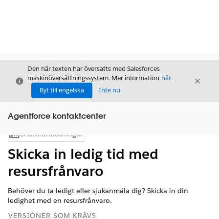
Den här texten har översatts med Salesforces
maskinöversättningssystem. Mer information
här
.
Stäng
Stäng
Stäng
Byt till engelska
Inte nu
Agentforce kontaktcenter
Innehållsförteckningar
Visa innehållsförteckning
Skicka in ledig tid med
resursfrånvaro
Behöver du ta ledigt eller sjukanmäla dig? Skicka in din
ledighet med en resursfrånvaro.
VERSIONER SOM KRÄVS