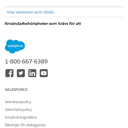
Visa versioner som stöds
.
Användarbehörigheter som krävs för att
FÖR ATT GÖRA DETTA
BEHÖRIGHET KRÄVS
Skicka in en resursfrånvaro:
Skiftschemaläggningsplaner
are
ELLER
1-800-667-6389
Planering för
Arbetskraftsengagemang
Öppna
Serviceresurser
i Appstartaren.
SALESFORCE
Klicka för att öppna din serviceresurspost.
Klicka på
Relaterad
.
Sekretesspolicy
Bläddra ner till Frånvaro och klicka på
Ny
.
Fyll i detaljerna om din frånvaro.
Säkerhetspolicy
Spara dina ändringar.
Användningsvillkor
Riktlinjer för deltagande