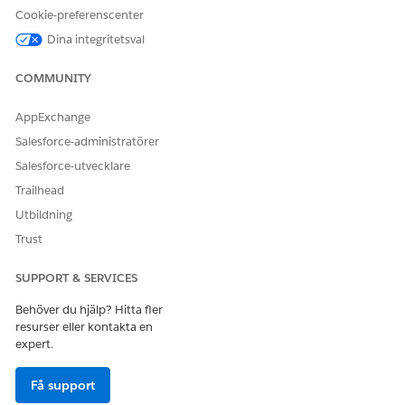
Cookie-preferenscenter
LÖSTE DENNA ARTIKEL DITT PROBLEM?
Dina integritetsval
Berätta för oss vad vi kan förbättra!
COMMUNITY
Ja
Nej
AppExchange
Salesforce-administratörer
Salesforce-utvecklare
Trailhead
Utbildning
Trust
SUPPORT & SERVICES
Behöver du hjälp? Hitta fler
resurser eller kontakta en
expert.
Få support