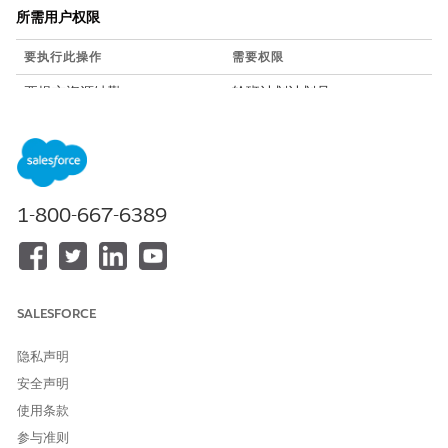
所需用户权限
要执行此操作
需要权限
要提交资源缺勤：
轮班计划计划员
或者
劳动力参与度计划员
在应用程序启动程序中，打开
服务资源
。
1-800-667-6389
单击打开您的服务资源记录。
单击
相关
。
向下滚动至“缺勤”，然后单击
新建
。
填写缺勤的详细信息。
保存更改。
SALESFORCE
隐私声明
安全声明
本文章是否解决您的问题？
请与我们共享您的想法，以便我们进行改进！
使用条款
参与准则
是
否