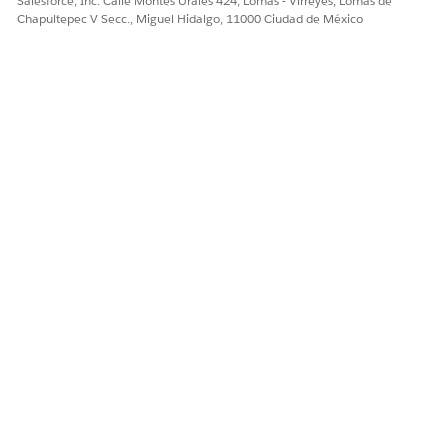
Salesforce, Inc. Calle Montes Urales 424, Lomas - Virreyes, Lomas de
Chapultepec V Secc., Miguel Hidalgo, 11000 Ciudad de México