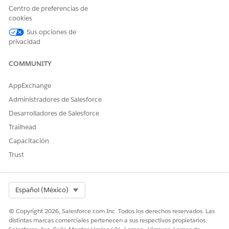
Centro de preferencias de
programaciones de todos. Apruebe solicitudes de tiempo
cookies
libre por representante de asistencia o por tipo de objeto.
Sus opciones de
Enviar tiempo libre con Absentismos de recursos
privacidad
¿Necesita tomar su vacaciones o llamar porque está
enfermo? Envíe su tiempo de absentismo con un
COMMUNITY
absentismo de recursos.
AppExchange
Administradores de Salesforce
Desarrolladores de Salesforce
¿RESOLVIÓ ESTE ARTÍCULO SU PROBLEMA?
Trailhead
¡Háganos saber cómo podemos mejorar!
Capacitación
Sí
No
Trust
Select Org
Español (México)
© Copyright 2026, Salesforce.com Inc. Todos los derechos reservados. Las
distintas marcas comerciales pertenecen a sus respectivos propietarios.