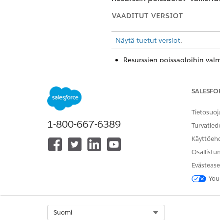
VAADITUT VERSIOT
Näytä tuetut versiot
.
Resurssien poissaoloihin val
määrittävät resurssien poissao
Hyväksy lomapyyntöjä Tiimin j
tukiedustajan tai objektityypi
SALESFO
Lomapyyntöjen lähettäminen r
Tarvitsetko lomaa tai olet
Tietosuoj
1-800-667-6389
Turvatied
Resurssien poissaoloihin va
Käyttöeh
Määritä nämä ominaisuudet en
Osallistu
Lomapyyntöjen hyväksymine
Evästease
Tiimin johtajana on tärkeää p
You
Lomapyyntöjen lähettäminen 
Tarvitsetko lomaa tai oletko 
Select Org
Suomi