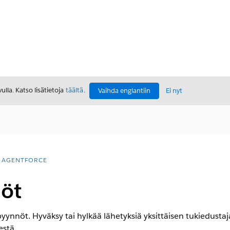
lla. Katso lisätietoja
täältä
.
Vaihda englantiin
Ei nyt
AGENTFORCE
öt
ynnöt. Hyväksy tai hylkää lähetyksiä yksittäisen tukiedustajan
estä.