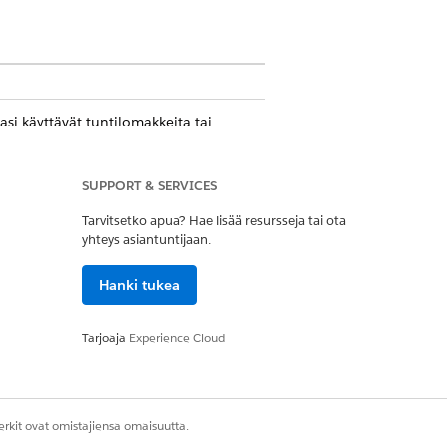
i käyttävät tuntilomakkeita tai
äksy tuntilomakkeita ja lomapyyntöjä
SUPPORT & SERVICES
Tarvitsetko apua? Hae lisää resursseja tai ota
avulla.
yhteys asiantuntijaan.
Hanki tukea
dustajan tai objektityypin perusteella.
Tarjoaja
Experience Cloud
rkit ovat omistajiensa omaisuutta.