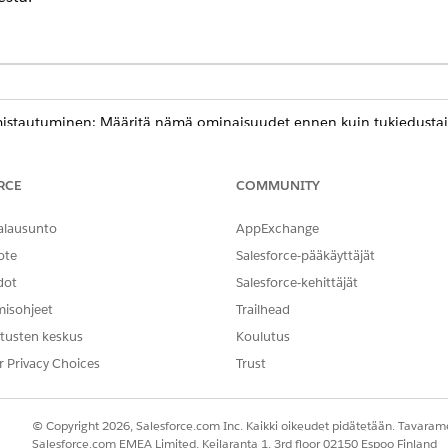
mistautuminen: Määritä nämä ominaisuudet ennen kuin tukiedustajas
loja.
ohtajana on tärkeää pysyä ajan tasalla kaikkien aikatauluista. Hyv
n perusteella.
RCE
COMMUNITY
esurssien poissaolojen avulla
ko sairastunut? Lähetä lomapyyntöjä resurssien poissaolojen 
alausunto
AppExchange
ote
Salesforce-pääkäyttäjät
lmistautuminen
dot
Salesforce-kehittäjät
nen kuin määrität resurssien poissaoloja.
misohjeet
Trailhead
n
tusten keskus
Koulutus
ysyä ajan tasalla kaikkien aikatauluista. Hyväksy lomapyyntöjä tukie
r Privacy Choices
Trust
resurssien poissaolojen avulla
sairastunut? Lähetä lomapyyntöjä resurssien poissaolojen avulla.
© Copyright 2026, Salesforce.com Inc. Kaikki oikeudet pidätetään. Tavarame
Salesforce.com EMEA Limited, Keilaranta 1, 3rd floor 02150 Espoo Finland