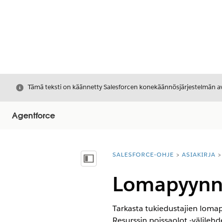
Sulje
Tämä teksti on käännetty Salesforcen konekäännösjärjestelmän avu
Agentforce
SALESFORCE-OHJE
ASIAKIRJA
Olet tässä:
Näytä sisällysluettelo
Lomapyynn
Tarkasta tukiedustajien lomapy
Resurssin poissaolot -välilehd