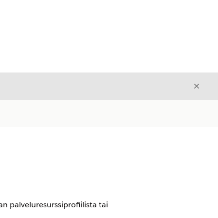
Sulje
Sulje
 palveluresurssiprofiilista tai