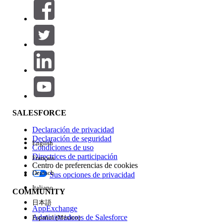
Filtros (0)
SELECCIONAR FILTROS
Agregar
Área de productos
Repercusión de función
SALESFORCE
Declaración de privacidad
Declaración de seguridad
English
Condiciones de uso
Directrices de participación
Français
Centro de preferencias de cookies
Deutsch
Sus opciones de privacidad
Edición
Italiano
COMMUNITY
日本語
AppExchange
Administradores de Salesforce
Español (México)