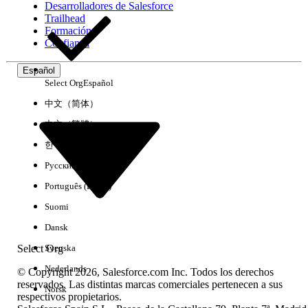
Desarrolladores de Salesforce
Trailhead
Experiencia
Formación
Confianza
Español
Select Org
Español
Borrar todo
Listo
中文（简体）
中文（繁體）
한국어
Русский
Português (Brasil)
Suomi
Dansk
Select Org
Svenska
Nederlands
© Copyright 2026, Salesforce.com Inc. Todos los derechos
reservados. Las distintas marcas comerciales pertenecen a sus
Norsk
respectivos propietarios.
No hay resultados