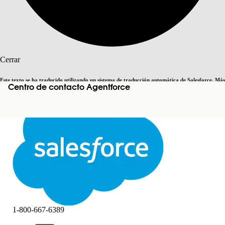
Buscar
Cerrar
Este texto se ha traducido utilizando un sistema de traducción automática de Salesforce. Más
Centro de contacto Agentforce
Cambiar a inglés
Ahora no
información
aquí
.
Cerrar
Cerrar
1-800-667-6389