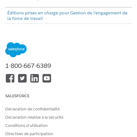
Éditions prises en charge pour Gestion de l'engagement de
la force de travail
AUTORISATIONS UTILISATEUR REQUISES
Pour modifier les
Responsable qualité
paramètres :
Dans Configuration, saisissez
Infrastructure de
1-800-667-6389
découverte
dans la
case Recherche rapide
, puis
sélectionnez
Paramètres généraux
.
Activez
Infrastructure de découverte
et
Questions
avancées
.
SALESFORCE
Déclaration de confidentialité
CET ARTICLE A-T-IL RÉSOLU VOTRE PROBLÈME ?
Déclaration relative à la sécurité
Dites-nous ce que nous pouvons améliorer !
Conditions d’utilisation
Oui
Non
Directives de participation