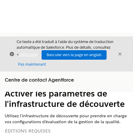
Ce texte a été traduit à l’aide du système de traduction
automatique de Salesforce. Plus de détails, consultez
Fermer
Ferme
<
cette page
.
Basculer vers la page en anglais
Fermer
Pas maintenant
Table des
Centre de contact Agentforce
Afficher la table des matières
matières
Activer les paramètres de
l'infrastructure de découverte
Utilisez l'infrastructure de découverte pour prendre en charge
vos configurations d'évaluation de la gestion de la qualité.
ÉDITIONS REQUISES