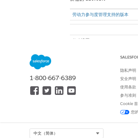
劳动力参与度管理支持的版本
修改设置：
从“设置”中，在
快速查找框
中，
SALESFO
打开
发现框架
和
增强问题
。
隐私声明
1-800-667-6389
安全声明
本文章是否解决您的问题？
使用条款
请与我们共享您的想法，以便我们
参与准则
Cookie
您
Select Org
中文（简体）