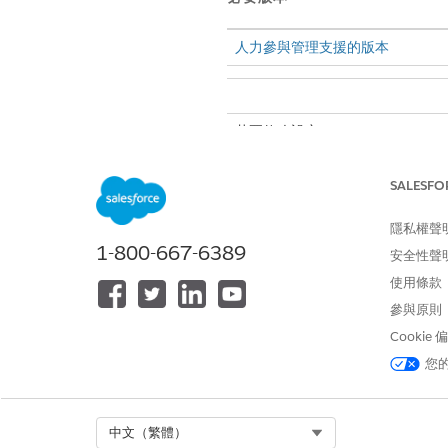
人力參與管理支援的版本
若要修改設定：
進入「設定」,在「
快速尋找」
SALESFO
開啟「
Discovery Framework
隱私權聲
1-800-667-6389
安全性聲
此文章是否解決您的問題？
使用條款
請讓我們知道，以便我們改進！
參與原則
Cookie
您
Select Org
中文（繁體）