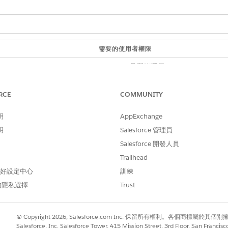
需要的使用者權限
品質管理員
方塊中
輸入
,然後選取「
一般設定
」。
Discovery Framework
RCE
COMMUNITY
」和「
增強型問題
」。
明
AppExchange
明
Salesforce 管理員
Salesforce 開發人員
Trailhead
 偏好設定中心
訓練
的隱私選擇
Trust
© Copyright 2026, Salesforce.com Inc. 保留所有權利。各個商標屬於其個
Salesforce, Inc. Salesforce Tower, 415 Mission Street, 3rd Floor, San Francis