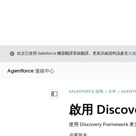
結束
此文已使用 Salesforce 機器翻譯系統翻譯。更多詳細資料請參見
此
Agentforce 連絡中心
SALESFORCE 說明
文件
AGENT
您位於此處：
顯示目錄
啟用 Discov
使用 Discovery Framew
必要版本