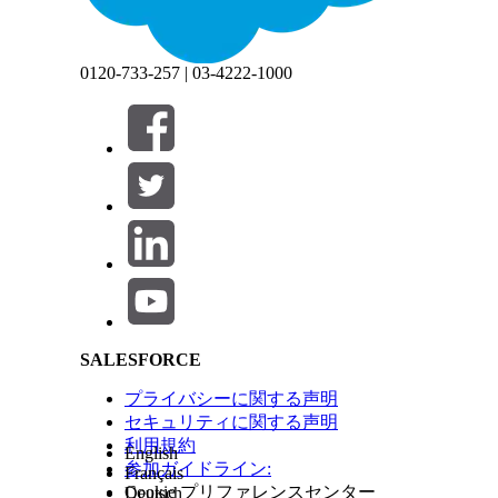
閉じる
0120-733-257 | 03-4222-1000
この文章は Salesforce 機械翻訳システムを使用して翻訳されました。詳細は
こちら
をご参
Salesforce Help | Article
閉じる
閉じる
SALESFORCE
プライバシーに関する声明
セキュリティに関する声明
利用規約
English
参加ガイドライン:
Français
Cookie プリファレンスセンター
Deutsch