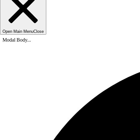
Open Main Menu
Close
Modal Body...