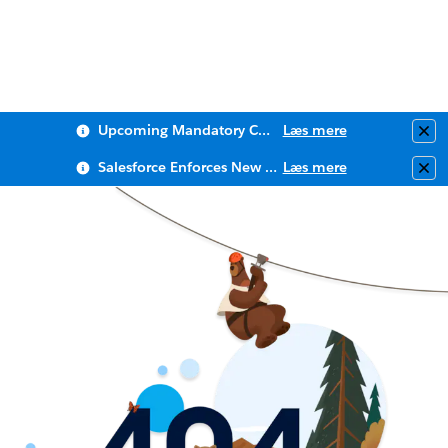
Upcoming Mandatory Changes to Public Key Infrastructure (PKI)
Læs mere
Clo
Salesforce Enforces New Security Requirements in Summer 2026
Læs mere
Clo