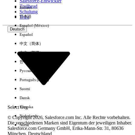
Salesforce-Entwickler
Trailhead
Italiano
Schulung
日本語
Trust
Español (México)
Deutsch
Español
中文（简体）
中文（繁體）
한국어
Русский
Português (Brasil)
Suomi
Dansk
Select Org
Svenska
Nederlands
© Copyright 2026, Salesforce.com Inc. Alle Rechte vorbehalten.
Die verschiedenen Marken sind Eigentum der jeweiligen Inhaber.
Norsk
Salesforce.com Germany GmbH, Erika-Mann-Str. 31, 80636
München, Deutschland