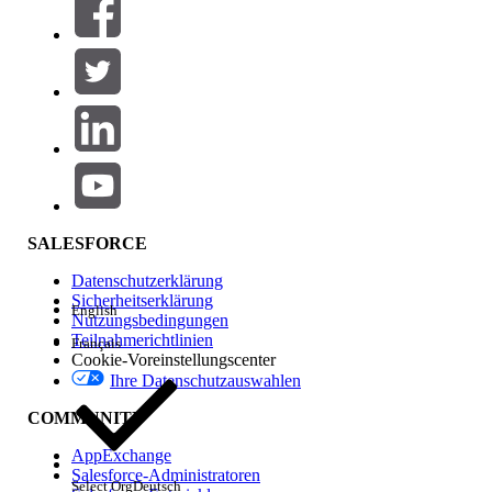
SALESFORCE
Datenschutzerklärung
Sicherheitserklärung
English
Nutzungsbedingungen
Teilnahmerichtlinien
Français
Cookie-Voreinstellungscenter
Ihre Datenschutzauswahlen
COMMUNITY
AppExchange
Salesforce-Administratoren
Select Org
Deutsch