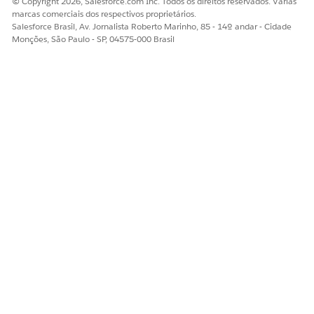
© Copyright 2026, Salesforce.com Inc. Todos os direitos reservados. Várias
marcas comerciais dos respectivos proprietários.
Salesforce Brasil, Av. Jornalista Roberto Marinho, 85 - 14º andar - Cidade
Monções, São Paulo - SP, 04575-000 Brasil