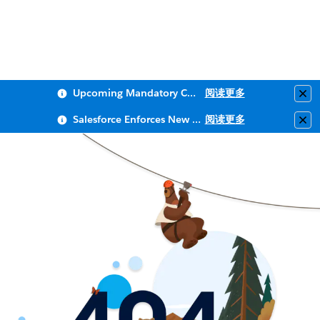
Upcoming Mandatory Changes to Public Key Infrastructure (PKI)
阅读更多
Clo
Salesforce Enforces New Security Requirements in Summer 2026
阅读更多
Clo