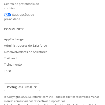
Centro de preferência de
Disponível em: Edições
Enterprise
,
Performance
,
Unlimited
cookies
e
Developer
com Soluções para o Setor Público
Suas opções de
privacidade
COMMUNITY
ESTE ARTIGO RESOLVEU SEU PROBLEMA?
Diga-nos para podermos melhorar!
AppExchange
Sim
Não
Administradores do Salesforce
Desenvolvedores do Salesforce
Trailhead
Treinamento
Trust
Select Org
Português (Brasil)
© Copyright 2026, Salesforce.com Inc. Todos os direitos reservados. Várias
marcas comerciais dos respectivos proprietários.