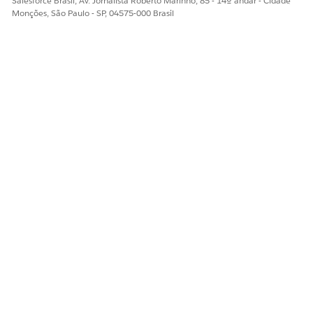
Salesforce Brasil, Av. Jornalista Roberto Marinho, 85 - 14º andar - Cidade
Monções, São Paulo - SP, 04575-000 Brasil