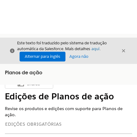
Este texto foi traduzido pelo sistema de tradução
automática da Salesforce. Mais detalhes
aqui
.
Fechar
Fecha
Fechar
Alternar para inglês
Agora não
Planos de ação
Índice
Mostrar índice
Edições de Planos de ação
Revise os produtos e edições com suporte para Planos de
ação.
EDIÇÕES OBRIGATÓRIAS