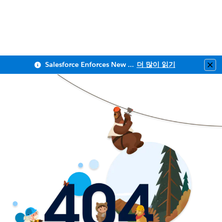
Salesforce Enforces New Security Requirements in Summer 2026
더 많이 읽기
Clo