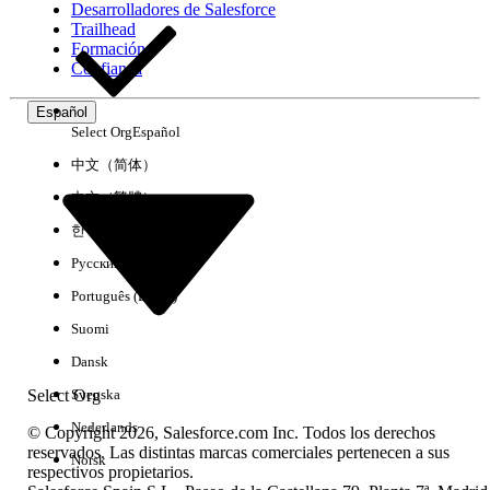
Desarrolladores de Salesforce
Trailhead
Experiencia
Formación
Confianza
Español
Select Org
Español
Borrar todo
Listo
中文（简体）
中文（繁體）
한국어
Русский
Português (Brasil)
Suomi
Dansk
Select Org
Svenska
Nederlands
© Copyright 2026, Salesforce.com Inc. Todos los derechos
reservados. Las distintas marcas comerciales pertenecen a sus
Norsk
respectivos propietarios.
No hay resultados