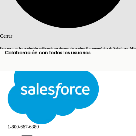
Buscar
Cerrar
Este texto se ha traducido utilizando un sistema de traducción automática de Salesforce. Más
Colaboración con todos los usuarios
Cambiar a inglés
Ahora no
información
aquí
.
Cerrar
Cerrar
1-800-667-6389