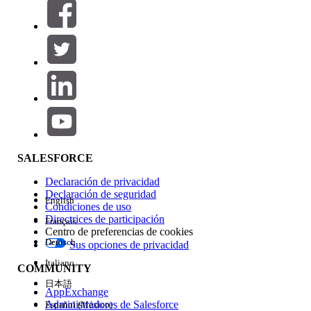
Filtros (0)
SELECCIONAR FILTROS
Agregar
Área de productos
Repercusión de función
SALESFORCE
Declaración de privacidad
Declaración de seguridad
English
Condiciones de uso
Directrices de participación
Français
Centro de preferencias de cookies
Deutsch
Sus opciones de privacidad
Edición
Italiano
COMMUNITY
日本語
AppExchange
Administradores de Salesforce
Español (México)