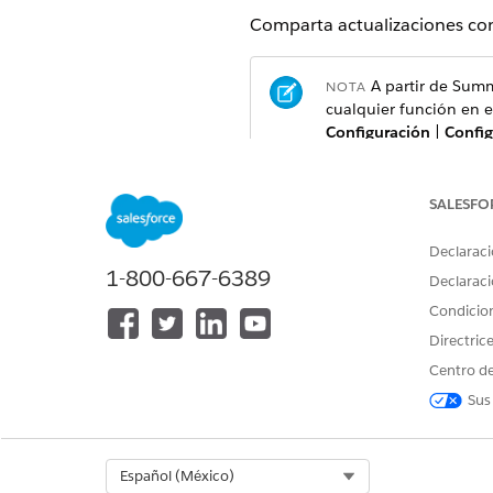
Comparta actualizaciones con 
A partir de Summ
NOTA
cualquier función en e
Configuración
|
Config
forma predeterminada 
SALESFO
Bienvenido a Chatter en Ligh
Si es nuevo en Chatter o est
Declaraci
útiles. Utilice Chatter para 
1-800-667-6389
Declaraci
Descripción general de Chatt
Condicio
Utilice funciones Chatter com
Directric
las actualizaciones más recie
de Salesforce.
Centro de
Sus
Empezar a trabajar con Chatt
Conecte con personas y comp
Trabajar con noticias en tiem
Select Org
Español (México)
Manténgase al día sobre las p