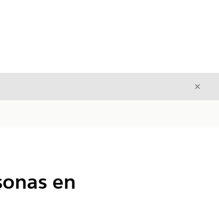
Cerrar
Cerrar
sonas en