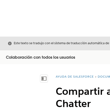
Cerrar
Este texto se tradujo con el sistema de traducción automática de
Colaboración con todos los usuarios
AYUDA DE SALESFORCE
DOCUM
Usted está aquí:
Mostrar índice de materias
Compartir a
Chatter