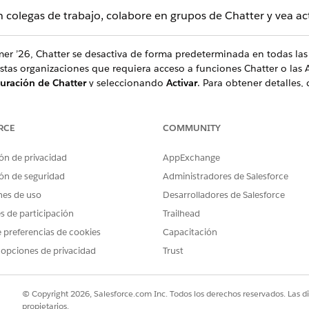
colegas de trabajo, colabore en grupos de Chatter y vea act
er ’26, Chatter se desactiva de forma predeterminada en todas las
stas organizaciones que requiera acceso a funciones Chatter o las A
uración de Chatter
y seleccionando
Activar
. Para obtener detalles,
en nuevas organizaciones a partir de Summer ’26
.
RCE
COMMUNITY
tning Experience
á cambiando desde Salesforce Classic, Chatter en Lightning Experie
ón de privacidad
AppExchange
comunicar con colegas, obtener perspectivas sobre su compañía y con
ón de seguridad
Administradores de Salesforce
er
nes de uso
Desarrolladores de Salesforce
o noticias en tiempo real, perfiles y grupos para compartir informa
es de participación
Trailhead
ntes en su compañía. Chatter respeta todas las configuraciones y p
 preferencias de cookies
Capacitación
 opciones de privacidad
Trust
er
arta información de negocio de forma segura y en tiempo real.
po real de Chatter
© Copyright 2026, Salesforce.com Inc. Todos los derechos reservados. Las d
ublicaciones y comentarios que usted y otras personas realizan en C
propietarios.