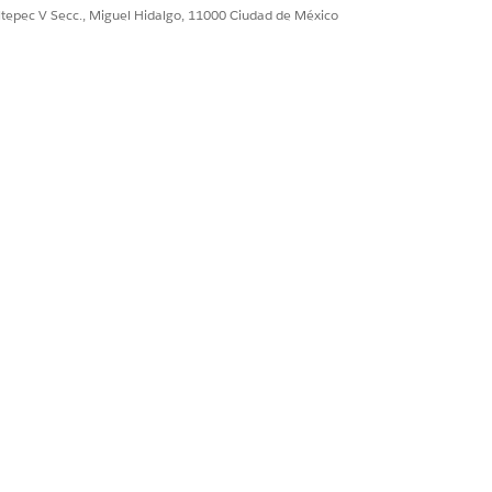
ultepec V Secc., Miguel Hidalgo, 11000 Ciudad de México
nando múltiples noticias en tiempo real
tter. Cree hasta 100 transmisiones que
e transmisiones que combinen noticias
ón. Las publicaciones, los cambios con
de su organización.
atter en una vista de lista y conozca
cas de su compañía.
tter.