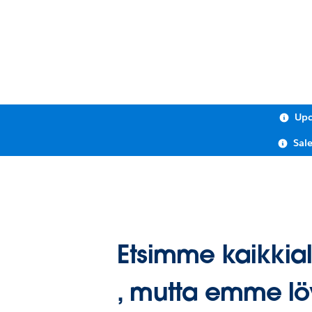
Upc
Sal
Etsimme kaikkial
, mutta emme lö