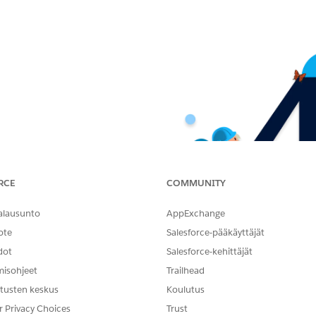
RCE
COMMUNITY
alausunto
AppExchange
ote
Salesforce-pääkäyttäjät
dot
Salesforce-kehittäjät
misohjeet
Trailhead
tusten keskus
Koulutus
r Privacy Choices
Trust