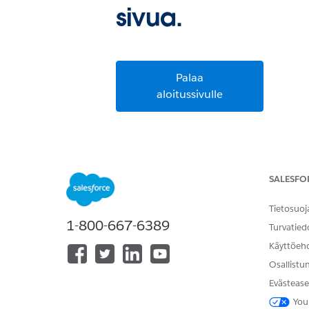
sivua.
Palaa
aloitussivulle
SALESFO
Tietosuoj
1-800-667-6389
Turvatied
Käyttöeh
Osallistu
Evästease
You