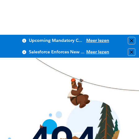
Upcoming Mandatory Changes to Public Key Infrastructure (PKI)
Meer lezen
Clo
Salesforce Enforces New Security Requirements in Summer 2026
Meer lezen
Clo