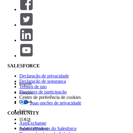
SALESFORCE
Declaração de privacidade
Declaração de segurança
English
Termos de uso
Diretrizes de participação
Français
Centro de preferência de cookies
Deutsch
Suas opções de privacidade
Italiano
COMMUNITY
日本語
AppExchange
Administradores do Salesforce
Español (México)