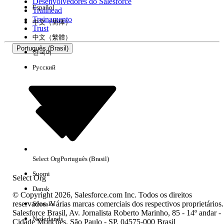
Desenvolvedores do Salesforce
Español
Trailhead
Treinamento
中文（简体）
Trust
中文（繁體）
Português (Brasil)
한국어
Русский
Select Org
Português (Brasil)
Suomi
Select Org
Dansk
© Copyright 2026, Salesforce.com Inc. Todos os direitos
reservados. Várias marcas comerciais dos respectivos proprietários.
Svenska
Salesforce Brasil, Av. Jornalista Roberto Marinho, 85 - 14º andar -
Nederlands
Cidade Monções, São Paulo - SP, 04575-000 Brasil