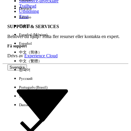
Salesforce-utvecklare
Trailhead
Deutsch
Utbildning
Trust
Italiano
日本語
SUPPORT & SERVICES
Español (México)
Behöver du hjälp? Hitta fler resurser eller kontakta en expert.
Español
Få support
中文（简体）
Drivs av
Experience Cloud
中文（繁體）
Svenska
한국어
Русский
Português (Brasil)
Suomi
Dansk