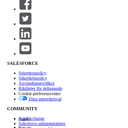
SALESFORCE
Sekretesspolicy
Säkerhetspolicy
Användningsvillkor
Riktlinjer för deltagande
Cookie-preferenscenter
Dina integritetsval
COMMUNITY
AppExchange
English
Salesforce-administratörer
Français