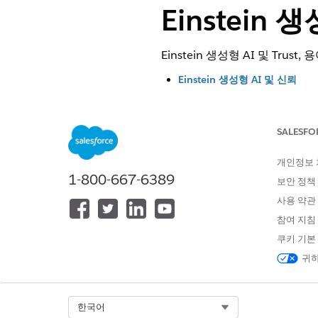
Einstein 
Einstein 생성형 AI 및 Tru
Einstein 생성형 AI 및 신뢰
새로운 기술을 사용하여 혁신하는 
확하고 안전한 환경을 만드는 
SALESFO
대규모 언어 모델 지원
프롬프트 빌더 같은 내장형 기능에
모델을 식별합니다. AI 모델(이전 
개인정보
1-800-667-6389
보안 정책
내장형 생성형 AI 기능 언어 지
모든 내장형 생성형 AI 기능은
사용 약관
참여 지침
고객 데이터에 대한 Salesforc
Salesforce에서 조직의 고객
쿠키 기본
니다.
귀하
다음 사항도 참조:
Select Org
한국어
Einstein 생성형 AI 설정