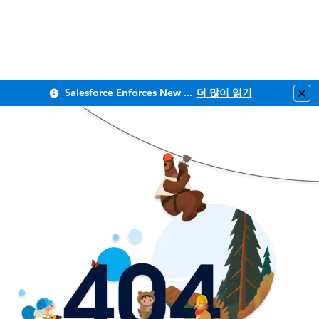
Salesforce Enforces New Security Requirements in Summer 2026
더 많이 읽기
Clo