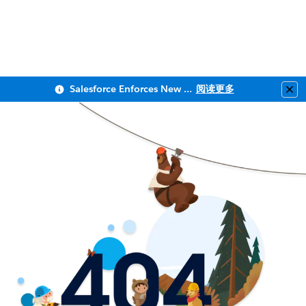
Salesforce Enforces New Security Requirements in Summer 2026
阅读更多
Clo