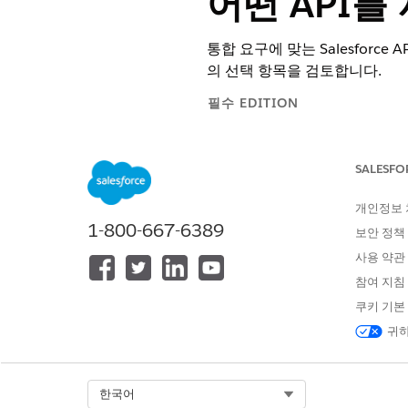
어떤 API를
통합 요구에 맞는 Salesforce
의 선택 항목을 검토합니다.
필수 EDITION
지원 제품: Salesforce Classic(
일부
SALESFO
지원 제품:
Professional
(API 액
개인정보
1-800-667-6389
보안 정책
API 사용 방법:
사용 약관
참여 지침
REST 웹 서비스로 Apex 클래
쿠키 기본
API 활성화 권한이 부여되지 않
귀하
에 대한 액세스를 활성화합니다
Select Org
한국어
API 이름