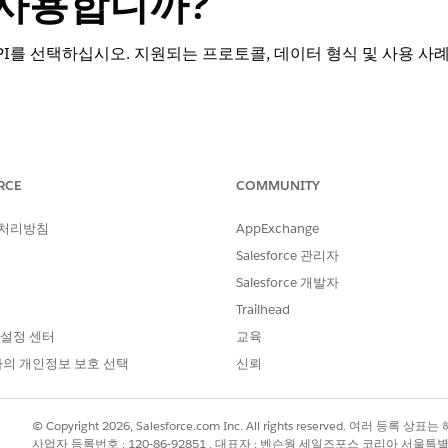
 사용합니까?
 API를 선택하십시오. 지원되는 프로토콜, 데이터 형식 및 사용 사례를
 조직에서 사용할 수 없음
) 및 Lightning Experience
RCE
COMMUNITY
세스가 활성화된 상태),
Enterprise
,
Performance
,
Unlimited
및
Develop
 처리방침
AppExchange
필요한 사용자 권한
Salesforce 관리자
Salesforce 개발자
API 사용 가능
Trailhead
Apex REST 서비스
스 및 메서드 사용:
 설정 센터
교육
은 경우에도 Apex REST 서비스
의 개인정보 보호 선택
신뢰
.
© Copyright 2026, Salesforce.com Inc. All rights reserved. 여러 등
API 유형
데이터 형식
사업자 등록번호 : 120-86-92851 , 대표자 : 벤슨웡 세일즈포스 코리아 서울특