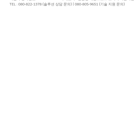
TEL : 080-822-1378 (솔루션 상담 문의) | 080-805-9651 (기술 지원 문의)
REST
JSON, XML
SOAP(WSDL)
XML
REST
JSON, XML
REST
JSON, XML, 사용자 정의
SOAP(WSDL)
XML
REST
JSON, XML
REST
JSON
GraphQL
JSON
REST 또는 SOAP(WSDL)
JSON, XML, 사용자 정의
REST
CSV
SOAP(WSDL)
XML
gRPC 및 프로토콜 버퍼
Binary