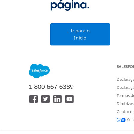
página.
Ir para o
Início
SALESFO
Declaraçã
1-800-667-6389
Declaraç
Termos d
Diretrize
Centro de
Sua