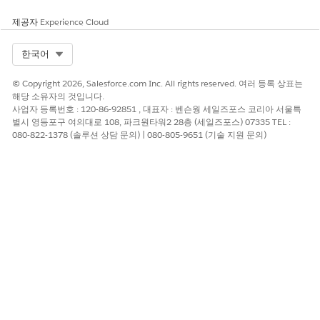
익스피리언스 관리
익스피리언스 관리 또는 익스피리언스 작
제공자
Experience Cloud
업 영역에서 콘텐츠를 중재합니다.
Select Org
한국어
익스피리언스 관리
익스피리언스 관리 및 익스피리언스 작업
액세스
영역에서 사이트 페이지에 액세스합니
© Copyright 2026, Salesforce.com Inc. All rights reserved. 여러 등록 상표는
다..
해당 소유자의 것입니다.
사업자 등록번호 : 120-86-92851 , 대표자 : 벤슨웡 세일즈포스 코리아 서울특
프로필에 이러한 권한을 추가할 수도 있습니다. 해당 권한은 사용자
별시 영등포구 여의대로 108, 파크원타워2 28층 (세일즈포스) 07335 TEL :
가 구성원으로 속한 모든 Experience Cloud 사이트에 대해 유효하
080-822-1378 (솔루션 상담 문의) | 080-805-9651 (기술 지원 문의)
지만 내부 조직에서는 적용되지 않습니다.
설정에서
상자에
을 입력한 후
권한 집합
빠른 찾기
권한 집합
을 선택하고
새로 만들기
를 클릭합니다.
적절한 권한을 포함하는 권한 집합을 만듭니다.
설정에서
상자에
를 입력한 후
사용자
를 선택
빠른 찾기
사용자
합니다.
중재자가 될 수 있는 사용자를 찾고 권한 집합 할당 관련 목록에
권한 집합을 추가합니다.
중재자에게 사용자에 대한 권한을 부여한 후 다음 사항에 유의하십
시오.
이제 사용자가 구성원으로 속한 모든 Experience Cloud 사이