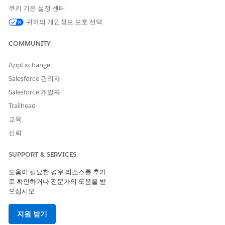
관리 및 익스피리언스 작업 영역에서 사
쿠키 기본 설정 센터
용할 수 있습니다.
귀하의 개인정보 보호 선택
익스피리언스 파일
플래그 제거 또는 파일 삭제와 같이 액세
중재
스 권한이 있는 플래그가 지정된 파일을
COMMUNITY
검토하고 작업을 수행합니다. 파일에 대
한 중재자 옵션은 파일의 세부 사항 익스
AppExchange
피리언스 관리 또는 익스피리언스 작업
Salesforce 관리자
영역에서 사용할 수 있습니다.
Salesforce 개발자
익스피리언스
플래그가 지정된 메시지를 검토하고 플래
Trailhead
Chatter 메시지 중재
그 제거 또는 메시지 삭제와 같은 조치를
취합니다. 이 권한을 통해 사용자가 구성
교육
원으로 속한 Experience Cloud 사이트
신뢰
에서 플래그가 지정된 메시지에만 액세스
할 수 있습니다.
SUPPORT & SERVICES
피드 게시물 및 댓글
검토 대기 중인 게시물과 댓글을 승인, 삭
도움이 필요한 경우 리소스를 추가
승인 가능
제 또는 편집합니다.
로 확인하거나 전문가의 도움을 받
으십시오.
익스피리언스 사용자
구성원인 외부 사용자를 동결합니다. 중
중재
재자가 인사이트 보고서 또는 사용자 프
로필 보고서에서 구성원을 동결할 수 있
지원 받기
습니다.