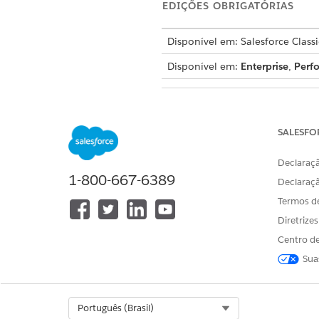
EDIÇÕES OBRIGATÓRIAS
Disponível em: Salesforce Class
Disponível em:
Enterprise
,
Perf
Para atribuir conjuntos de perm
SALESFO
Os moderadores podem ser usu
Declaraçã
gerenciamento de experiênci
1-800-667-6389
Declaraç
gerenciamento e moderação, 
Termos d
do site.
Diretrize
Você pode atribuir moderado
Centro de
moderação.
Sua
PERMISSÃO
Moderar feeds do site do Exper
Select Org
Português (Brasil)