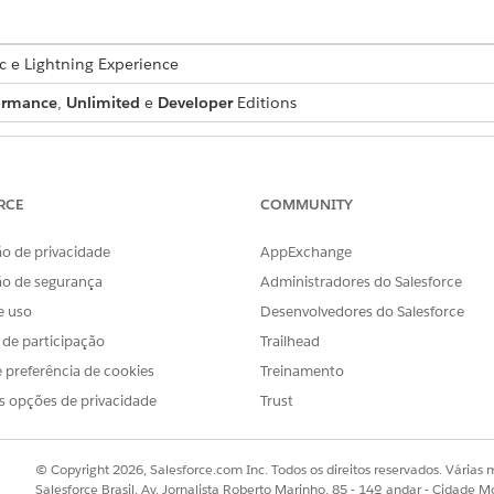
ic e Lightning Experience
ormance
,
Unlimited
e
Developer
Editions
PERMISSÕES DE USUÁRIO NECESSÁRIAS
issões:
Atribuir conjuntos de permis
RCE
COMMUNITY
ários de sua organização interna ou usuários externos co
o de privacidade
AppExchange
as e moderação. Usuários externos que são moderadores, 
ão de segurança
Administradores do Salesforce
podem moderar no contexto do site do Experience Cloud, 
e uso
Desenvolvedores do Salesforce
s de participação
Trailhead
res atribuindo um conjunto de permissões que inclua uma 
 preferência de cookies
Treinamento
s opções de privacidade
Trust
PERMITE QUE USUÁRIOS
ience Cloud
Revise as publicações e comentários sinalizados 
© Copyright 2026, Salesforce.com Inc. Todos os direitos reservados. Várias m
remoção de sinalizadores ou exclusão da publica
Salesforce Brasil, Av. Jornalista Roberto Marinho, 85 - 14º andar - Cidade M