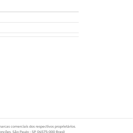
sões
m as permissões para Acessar
mas não têm permissões de
por exemplo, diretamente no feed
ou mais dessas permissões de
e tome as medidas necessárias, como a
arcas comerciais dos respectivos proprietários.
ção ou comentário. As opções de
onções, São Paulo - SP, 04575-000 Brasil