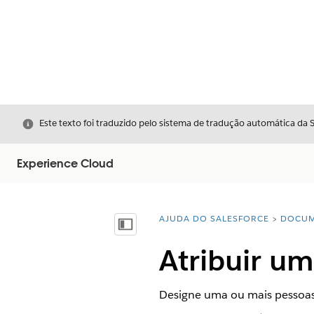
Fechar
Este texto foi traduzido pelo sistema de tradução automática da 
Experience Cloud
AJUDA DO SALESFORCE
DOCUM
Você está aqui:
Mostrar índice
Atribuir u
Designe uma ou mais pessoas