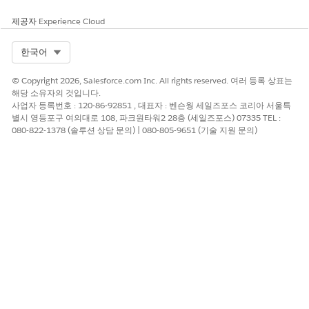
예: 마케팅, 세일즈, 금융
제공자
Experience Cloud
OrganizationalRank
직원의 직위를 나타냅니다. 예: 책
임자, 부사장, 이사
Select Org
한국어
IsPeopleManager
직원이 다른 사람을 관리하는지를
© Copyright 2026, Salesforce.com Inc. All rights reserved. 여러 등록 상표는
나타냅니다.
해당 소유자의 것입니다.
사업자 등록번호 : 120-86-92851 , 대표자 : 벤슨웡 세일즈포스 코리아 서울특
IsDisabled
직원에게 장애가 있는지를 나타냅
별시 영등포구 여의대로 108, 파크원타워2 28층 (세일즈포스) 07335 TEL :
니다.
080-822-1378 (솔루션 상담 문의) | 080-805-9651 (기술 지원 문의)
IsLgbtq
직원이 LGBTQ+ 커뮤니티에 속하
는지를 나타냅니다.
숙련된 사용자
직원이 숙련된 사용자인지를 나타
냅니다.
TotalCompensation
임금, 보상, 보너스를 포함하여 직
원이 직무에 따라 받는 전체적인 보
수를 나타냅니다.
임금
직원이 직무에 따라 받는 고정급을
나타냅니다.