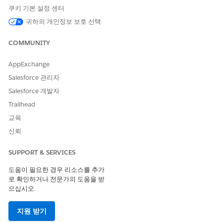
있는 옵션을 제공합니다. 특정 데이터를 입력하도록 요구하거나
쿠키 기본 설정 센터
요구하지는 않습니다. 정보 입력 및 추적과 해당 데이터의 특성
귀하의 개인정보 보호 선택
및 범위는 사용자만의 결정입니다.
COMMUNITY
CSV 열 머리글
열 값
AppExchange
성별
직원의 성별을 나타냅니다. 예: 남
Salesforce 관리자
성, 여성, 넌바이너리
Salesforce 개발자
민족
직원의 민족을 나타냅니다. 예: 백
Trailhead
인, 태평양 섬 주민, 라틴계
교육
지역
직원의 지역을 나타냅니다. 예: 북
신뢰
미, 아시아-태평양(APAC) 및 유럽
SUPPORT & SERVICES
국가
직원의 국가를 나타냅니다. 예: 프
랑스, 인도, 미국
도움이 필요한 경우 리소스를 추가
로 확인하거나 전문가의 도움을 받
시/도
직원이 시/도를 나타냅니다. 예: 캘
으십시오.
리포니아, 워싱턴, 유타
지원 받기
JobDomain
직원의 작업 도메인을 나타냅니다.