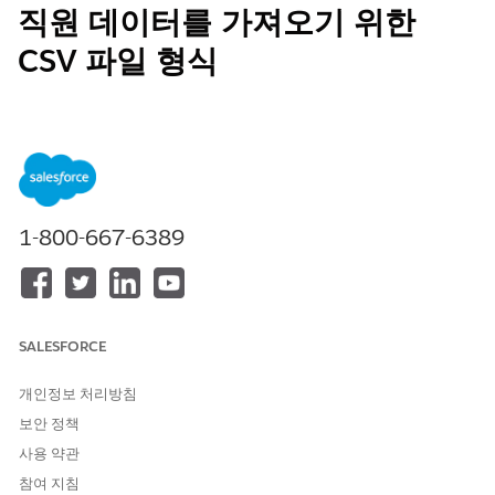
직원 데이터를 가져오기 위한
CSV 파일 형식
외부 소스에서 데이터를 가져와 직원 인사이트 대시보드에 관련 메
트릭을 표시합니다.
다음 순서에 따라 제공된 정확한 이름을 사용하여 다음 열 머리글이
있는 CSV 파일을 만듭니다.
1-800-667-6389
열 머리글은 대/소문자를 구분하며, 열 값은 조직에 따라 다
중요
릅니다.
SALESFORCE
개인정보 처리방침
보안 정책
사용 약관
플랫폼에서는 적절한 것으로 간주되는 데이터를 추적할 수
노트
참여 지침