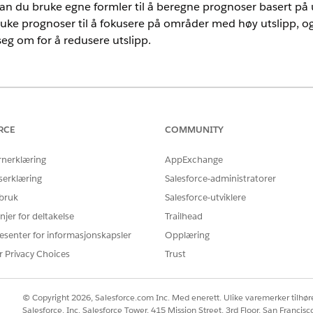
n du bruke egne formler til å beregne prognoser basert på ut
ke prognoser til å fokusere på områder med høy utslipp, og 
eg om for å redusere utslipp.
nce
mance, Unlimited og Developer Edition
RCE
COMMUNITY
ppsmål
rnerklæring
AppExchange
r) er på linje med skalen av reduksjoner som den nyeste klimavite
serklæring
Salesforce-administratorer
r 1.5 degree Celsius.
 bruk
Salesforce-utviklere
njer for deltakelse
Trailhead
nitiative) er en koalisjon mellom CDP (Carbon Disclosure Project)
e Fund) for Nature.
esenter for informasjonskapsler
Opplæring
r Privacy Choices
Trust
ippsreduksjon
ippsreduksjon for å starte et formelt engasjement med SBTi (Science B
orpliktelsesbrev. Innsending av et forpliktelsesbrev til SBTi indikere
© Copyright 2026, Salesforce.com Inc. Med enerett. Ulike varemerker tilhøre
ippsreduksjon som er på linje med SBTis kriterier og retningslinjer.
Salesforce, Inc. Salesforce Tower, 415 Mission Street, 3rd Floor, San Francis