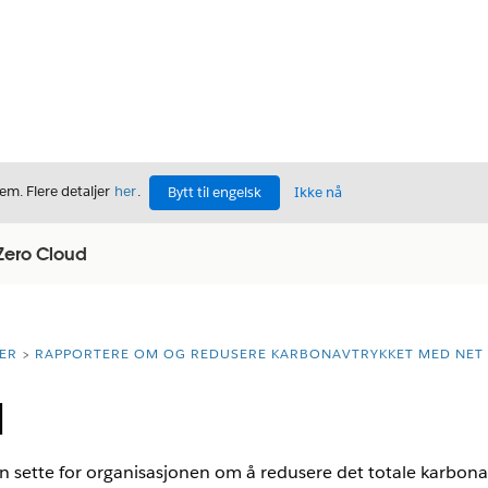
m. Flere detaljer
her
.
Bytt til engelsk
Ikke nå
Zero Cloud
ER
RAPPORTERE OM OG REDUSERE KARBONAVTRYKKET MED NET
l
n sette for organisasjonen om å redusere det totale karbon