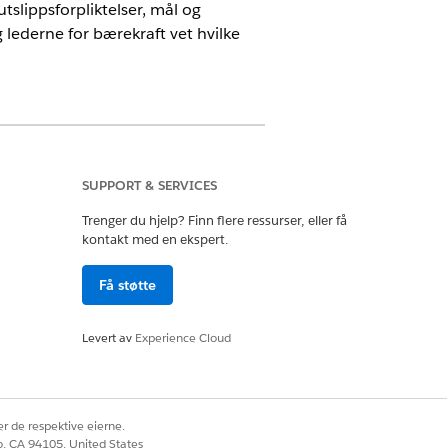
slippsforpliktelser, mål og
lederne for bærekraft vet hvilke
SUPPORT & SERVICES
Trenger du hjelp? Finn flere ressurser, eller få
nskapen anser som nødvendig for å
kontakt med en ekspert.
Få støtte
, FNs Global Compact, World Resources
Levert av
Experience Cloud
ased Targets Initiative). SBTi krever at
r firmaets hensikt om å jobbe mot å sette
r de respektive eierne.
co, CA 94105, United States