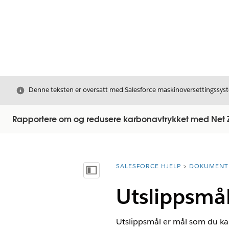
Avslutt
Denne teksten er oversatt med Salesforce maskinoversettingssyste
Rapportere om og redusere karbonavtrykket med Net 
SALESFORCE HJELP
DOKUMENT
Du er her:
Vis innholdsfortegnelse
Utslippsmå
Utslippsmål er mål som du ka