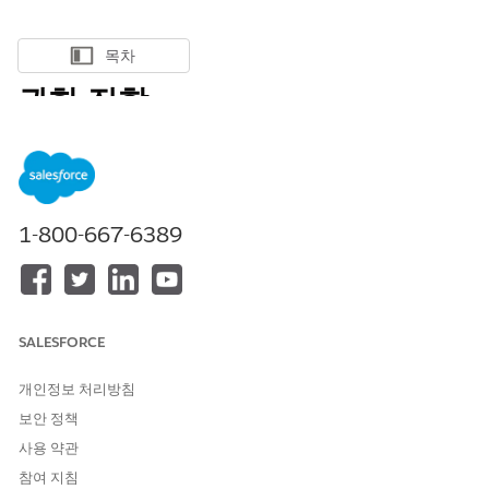
목차
목차 표시
권한 집합
권한 집합은 사용자에게 다양한 도구 및 기능에 대한 액세스 권한을
제공하는 설정 및 권한의 모음입니다. 권한 집합은 프로필을 변경하
지 않고 사용자의 기능 액세스를 확장하며, 사용자의 권한 관리에
권장되는 방법입니다.
1-800-667-6389
필수 EDITION
지원 제품: Salesforce Classic 및 Lightning Experience 모두
지원 제품:
Essentials
,
Contact Manager
,
Professional
,
Group
,
SALESFORCE
Enterprise
,
Performance
,
Unlimited
,
Developer
,
Database.com
Edition
개인정보 처리방침
보안 정책
권한 집합을 사용하여 사용자에게 권한을 부여하는 방법에 대해 시
청합니다.
사용 약관
참여 지침