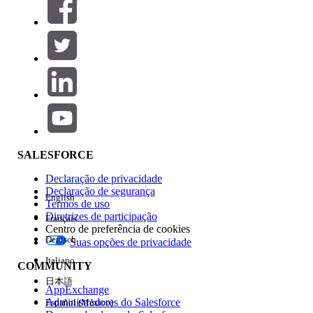
SALESFORCE
Declaração de privacidade
Declaração de segurança
English
Termos de uso
Diretrizes de participação
Français
Centro de preferência de cookies
Deutsch
Suas opções de privacidade
Italiano
COMMUNITY
日本語
AppExchange
Administradores do Salesforce
Español (México)