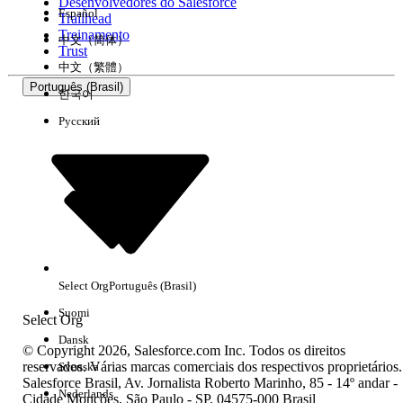
Desenvolvedores do Salesforce
Español
Trailhead
Treinamento
中文（简体）
Trust
中文（繁體）
Português (Brasil)
한국어
Русский
Select Org
Português (Brasil)
Suomi
Select Org
Dansk
© Copyright 2026, Salesforce.com Inc. Todos os direitos
reservados. Várias marcas comerciais dos respectivos proprietários.
Svenska
Salesforce Brasil, Av. Jornalista Roberto Marinho, 85 - 14º andar -
Nederlands
Cidade Monções, São Paulo - SP, 04575-000 Brasil