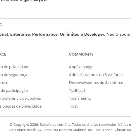
c.
onal
,
Enterprise
,
Performance
,
Unlimited
e
Developer
. Não disponí
to avançado de pasta
RCE
COMMUNITY
 USUÁRIO
o de privacidade
AppExchange
rios:
Compartilhamento avançado
ão de segurança
Administradores do Salesforce
Agendar relatórios
e uso
Desenvolvedores do Salesforce
s de participação
Trailhead
o nome de um relatório.
 futuras
 preferência de cookies
no menu suspenso
Executar relatório
Treinamento
.
vo relatório, será solicitado a salvar o relatório em uma pasta ante
s opções de privacidade
Trust
 você poderá agendar o relatório apenas para o grupo todo. Para
ilhe a pasta do relatório com esse membro.
 especifique um usuário em execução que tenha acesso à pasta ond
© Copyright 2026, Salesforce.com Inc. Todos os direitos reservados. Várias m
 de execução determina o que os outros usuários, incluindo os usu
Salesforce Brasil, Av. Jornalista Roberto Marinho, 85 - 14º andar - Cidade M