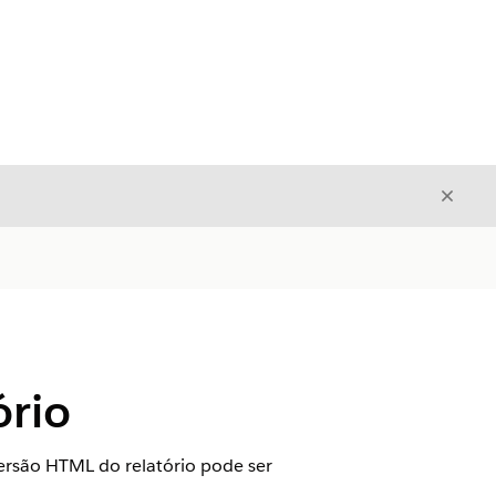
Fecha
Fechar
ório
ersão HTML do relatório pode ser