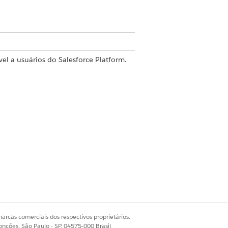
vel a usuários do Salesforce Platform.
 de pasta
s de agendar. Se a pasta do relatório for
 agendar o relatório para um membro
e o relatório esteja armazenado.
arcas comerciais dos respectivos proprietários.
ários do portal, veem quando eles
onções, São Paulo - SP, 04575-000 Brasil