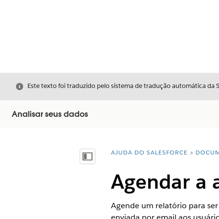
Fechar
Este texto foi traduzido pelo sistema de tradução automática da 
Analisar seus dados
AJUDA DO SALESFORCE
DOCUM
Você está aqui:
Mostrar índice
Agendar a a
Agende um relatório para ser
enviada por email aos usuári