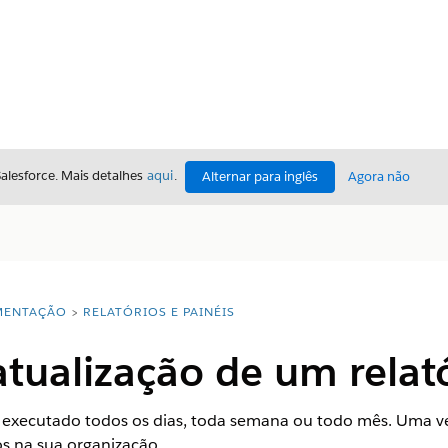
Salesforce. Mais detalhes
aqui
.
Alternar para inglês
Agora não
ENTAÇÃO
RELATÓRIOS E PAINÉIS
tualização de um relat
 executado todos os dias, toda semana ou todo mês. Uma v
os na sua organização.