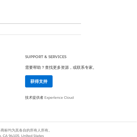
oper
和
Database.com
Edition
SUPPORT & SERVICES
ition
需要帮助？查找更多资源，或联系专家。
获得支持
技术提供者
Experience Cloud
有权利。其他各商标均为其各自的所有人所有。
别登录每个系统。对用户进行身份验证
co, CA 94105, United States