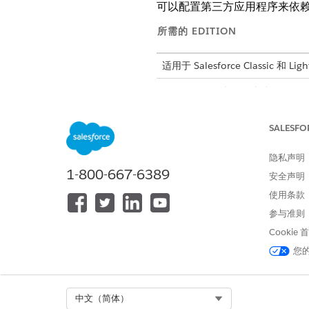
可以配置第三方应用程序来依
所需的 EDITION
适用于 Salesforce Classic 和 Ligh
联盟验证在以下版本中可用：
委派验证在以下版本中可用：
SALESFO
验证提供商适用于：
Professi
隐私声明
1-800-667-6389
安全声明
使用条款
查看设置：
参与准则
编辑设置：
Cookie
您
Select Org
中文（简体）
设置 SSO 时，您可以将一