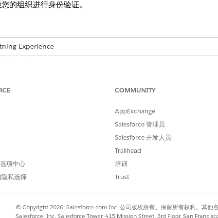
赖您的组织进行身份验证。
tning Experience
所有
版本
Professional
、
Enterprise
、
Performance
、
Unlimited
、
Devel
RCE
COMMUNITY
onal
、
Enterprise
、
Performance
、
Unlimited
和
Developer
Ed
AppExchange
Salesforce 管理员
所需用户权限
Salesforce 开发人员
查看设置和配置
Trailhead
自定义应用程序
 首选项中心
培训
的隐私选择
Trust
与
修改所有数据
© Copyright 2026, Salesforce.com Inc. 公司版权所有。保留所
个系统配置为信任另一个系统来对用户进行身份验证，无需用户分
Salesforce, Inc. Salesforce Tower, 415 Mission Street, 3rd Floor, San Francis