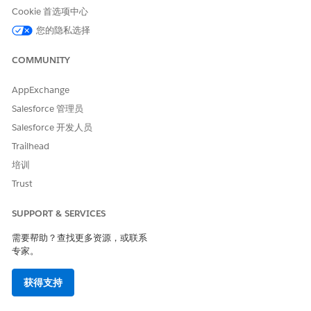
访问 Connect Offline。
Cookie 首选项中心
Salesforce CRM Content
访问 Salesforce CRM
您的隐私选择
用户
Content。
COMMUNITY
Service Cloud 用户
为服务访问 Salesforce 控制
台。
AppExchange
Salesforce 管理员
Salesforce 开发人员
Trailhead
对销售的 Salesforce
备注
培训
控制台的访问权限需要
销售
权限集许可证。
控制台用户
Trust
SUPPORT & SERVICES
Site.com Contributor 用
在 Site.com Studio 上编辑站
需要帮助？查找更多资源，或联系
户
点内容。
专家。
Site.com Publisher 用户
在 Site.com Studio 上创建和
设计网站样式、控制页面和页
获得支持
面元素的布局和功能，并添加
和编辑内容。