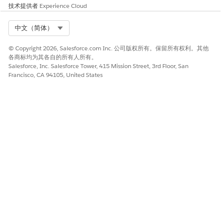
技术提供者
Experience Cloud
WDC 用户
访问 WDC 对象和权限。
Select Org
中文（简体）
有关购买功能许可证的信息，请联系 Salesforce 客户代表。
© Copyright 2026, Salesforce.com Inc. 公司版权所有。保留所有权利。其他
另请参阅：
各商标均为其各自的所有人所有。
Salesforce, Inc. Salesforce Tower, 415 Mission Street, 3rd Floor, San
查看组织的功能许可证
Francisco, CA 94105, United States
为用户启用功能许可证
查看并管理用户
功能许可证概览
本文章是否解决您的问题？
请与我们共享您的想法，以便我们进行改进！
是
否