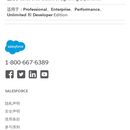
适用于：
Professional
、
Enterprise
、
Performance
、
Unlimited
和
Developer
Edition
功能许可证
允许用户
Chatter Answers 用户
访问 Chatter Answers。该功
能许可证被自动分配给自助注
册 Chatter Answers 的高用量
入口网站用户。
1-800-667-6389
流用户
运行流程。
Knowledge 用户
访问 Salesforce
Knowledge。
SALESFORCE
聊天用户
访问聊天。
市场营销用户
可以通过数据导入向导创建、
隐私声明
编辑和删除市场活动、配置高
安全声明
级市场活动设置并添加市场活
使用条款
动成员和更新成员状态。
参与准则
Offline 用户