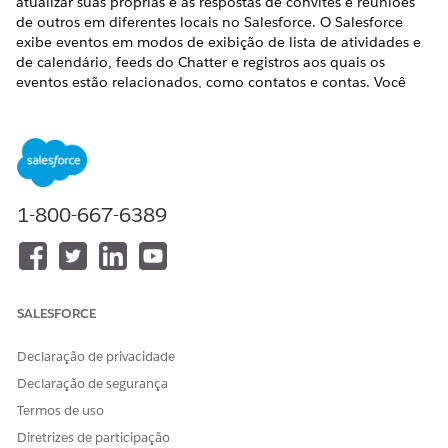
atualizar suas próprias e as respostas de convites e reuniões
de outros em diferentes locais no Salesforce. O Salesforce
exibe eventos em modos de exibição de lista de atividades e
de calendário, feeds do Chatter e registros aos quais os
eventos estão relacionados, como contatos e contas. Você
também pode rastrear eventos em relatórios.
EDIÇÕES OBRIGATÓRIAS
Disponível no Salesforce Classic em:
Todas
as edições
1-800-667-6389
Eventos com convidados não disponíveis em:
Personal
Edition
PERMISSÕES DE USUÁRIO NECESSÁRIAS
SALESFORCE
Para criar eventos
Editar compromissos
Declaração de privacidade
Rastrear eventos
Declaração de segurança
Você pode rastrear eventos que pertencem a você e a outras
Termos de uso
pessoas nos seguintes locais. Para ver os modos de exibição
Diretrizes de participação
de lista de atividades, clique em
na guia Início ou em