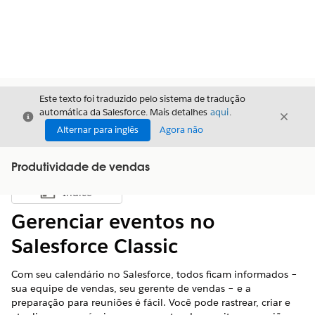
Este texto foi traduzido pelo sistema de tradução
automática da Salesforce. Mais detalhes
aqui
.
Fechar
Fecha
Fechar
Alternar para inglês
Agora não
Produtividade de vendas
Índice
Mostrar índice
Gerenciar eventos no
Salesforce Classic
Com seu calendário no Salesforce, todos ficam informados –
sua equipe de vendas, seu gerente de vendas – e a
preparação para reuniões é fácil. Você pode rastrear, criar e