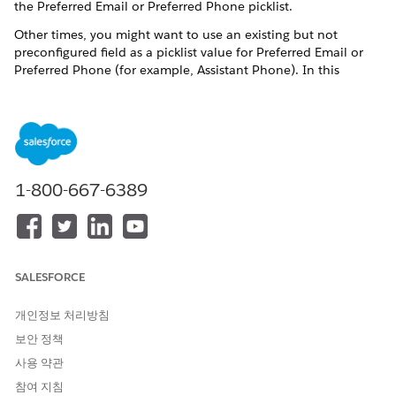
the Preferred Email or Preferred Phone picklist.
Other times, you might want to use an existing but not
preconfigured field as a picklist value for Preferred Email or
Preferred Phone (for example, Assistant Phone). In this
instance, just add the existing field label as a picklist option.
See Also:
Add or Edit Picklist Values
1-800-667-6389
이 기사를 통해 문제를 해결했습니까?
개선을 위한 의견을 보내주세요.
SALESFORCE
예
아니요
개인정보 처리방침
보안 정책
사용 약관
참여 지침