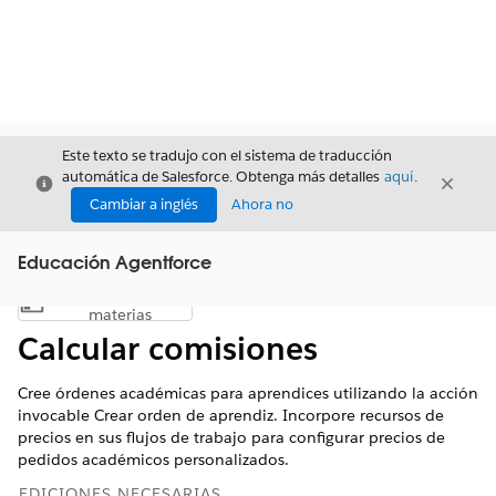
Este texto se tradujo con el sistema de traducción
automática de Salesforce. Obtenga más detalles
aquí
.
Cerrar
Cerrar
Cerrar
Cambiar a inglés
Ahora no
Educación Agentforce
Índice de
Mostrar índice de materias
materias
Calcular comisiones
Cree órdenes académicas para aprendices utilizando la acción
invocable Crear orden de aprendiz. Incorpore recursos de
precios en sus flujos de trabajo para configurar precios de
pedidos académicos personalizados.
EDICIONES NECESARIAS