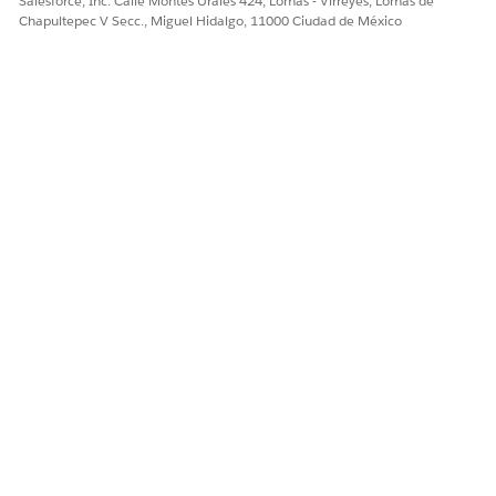
Salesforce, Inc. Calle Montes Urales 424, Lomas - Virreyes, Lomas de
Chapultepec V Secc., Miguel Hidalgo, 11000 Ciudad de México