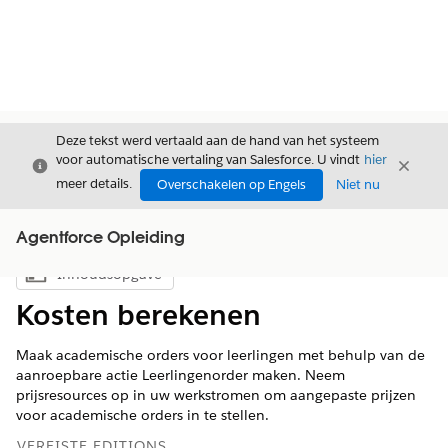
Deze tekst werd vertaald aan de hand van het systeem
voor automatische vertaling van Salesforce. U vindt
hier
Sluiten
Sluite
Sluiten
meer details.
Overschakelen op Engels
Niet nu
Agentforce Opleiding
Inhoudsopgave
Inhoudsopgave weergeven
Kosten berekenen
Maak academische orders voor leerlingen met behulp van de
aanroepbare actie Leerlingenorder maken. Neem
prijsresources op in uw werkstromen om aangepaste prijzen
voor academische orders in te stellen.
VEREISTE EDITIONS