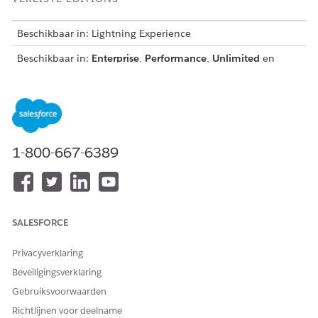
Beschikbaar in: Lightning Experience
Beschikbaar in:
Enterprise
,
Performance
,
Unlimited
en
Developer
Editions met Education Cloud.
Gebruik voor het maken van een academische volgorde een
van deze:
De aanroepbare actie Cursistenvolgorde maken om een
1-800-667-6389
academische volgorde voor een of meer cursisten te
maken. Zie
Een financiële order voor
studenten maken.
De pagina Orders om orders te maken en de pagina
Academische orders om de order te koppelen aan het
academische interval, de productverzoeken van uw
SALESFORCE
studenten bij te houden en uw orders te activeren om
automatisch facturen te genereren. Zie
Orders maken en
Privacyverklaring
facturen genereren
.
Beveiligingsverklaring
Een financiële order voor studenten maken
Gebruiksvoorwaarden
Maak een academische order voor een of meer cursisten
met de door Salesforce geleverde aanroepbare actie
Richtlijnen voor deelname