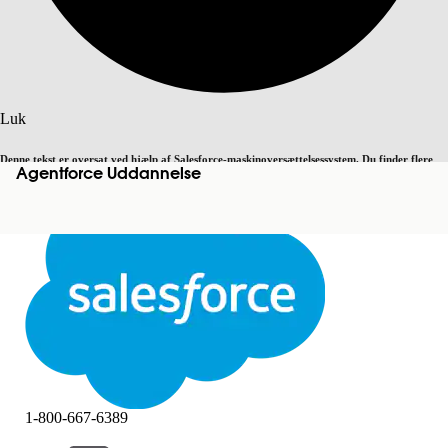
Søg
Luk
Denne tekst er oversat ved hjælp af Salesforce-maskinoversættelsessystem. Du finder flere
Agentforce Uddannelse
Skift til engelsk
Ikke nu
detaljer
her
.
Luk
Luk
1-800-667-6389