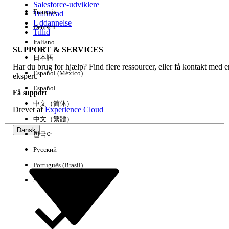
Salesforce-udviklere
Français
Trailhead
Experience
Uddannelse
Deutsch
Tillid
Italiano
SUPPORT & SERVICES
日本語
Har du brug for hjælp? Find flere ressourcer, eller få kontakt med e
Ryd alle
Udført
Español (México)
ekspert.
Español
Få support
中文（简体）
Drevet af
Experience Cloud
中文（繁體）
Dansk
한국어
Русский
Português (Brasil)
Suomi
Ingen resultater