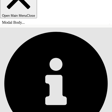
Open Main Menu
Close
Modal Body...
INDHOLD
Søg
Vis indholdsfortegnelse
Indhold