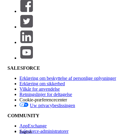
Filtre (0)
VÆLG FILTRE
Tilføj
Produktområde
Funktionspåvirkning
SALESFORCE
Erklæring om beskyttelse af personlige oplysninger
Erklæring om sikkerhed
Vilkår for anvendelse
Retningslinjer for deltagelse
Cookie-præferencecenter
Uw privacybeslissingen
Version
COMMUNITY
AppExchange
Salesforce-administratorer
English