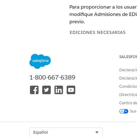
Para proporcionar a los usuar
modifique Admisiones de EDU:
previo.
EDICIONES NECESARIAS
Disponible en: Lightning Experi
SALESFO
Disponible en: Ediciones
Enterp
Declaraci
PERMISOS DE USUARIO NECES
1-800-667-6389
Declaraci
Para configurar flujos:
Condicio
Directric
Centro de
Sus
Duplique las admisiones de 
Select Org
Español
Desde Configuración, busque