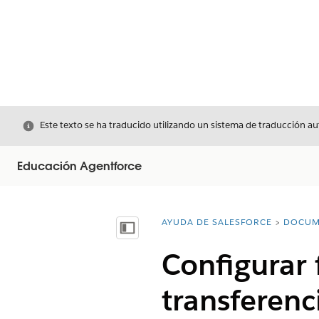
Cerrar
Este texto se ha traducido utilizando un sistema de traducción a
Educación Agentforce
AYUDA DE SALESFORCE
DOCUM
Usted está aquí:
Mostrar índice de materias
Configurar 
transferenc