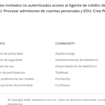
ios invitados no autenticados acceso al Agente de crédito de
 Procesar admisiones de cuentas personales y EDU: Cree fl
ence
RCE
COMMUNITY
rise
,
Unlimited
y
Developer
con Education Cloud y la licencia comp
ón de privacidad
AppExchange
ARIOS
ón de seguridad
Administradores de Salesforce
Acceso completo a Educa
nes de uso
Desarrolladores de Salesforce
es de participación
Trailhead
Y
 preferencias de cookies
Formación
Gestionar flujo
 opciones de privacidad
Confianza
EDU: Flujo de cuenta personal de proceso
© Copyright 2026, Salesforce.com Inc. Todos los derechos reservados. Las d
propietarios.
 y seleccione
Flujos
.