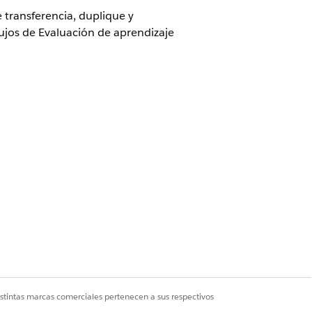
 transferencia, duplique y
ujos de Evaluación de aprendizaje
lementaria Agentforce aplicable
tion Cloud
istintas marcas comerciales pertenecen a sus respectivos