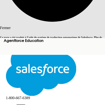
Rechercher
Fermer
Ce texte a été traduit à l’aide du système de traduction automatique de Salesforce. Plus de
Agentforce Education
Basculer vers la page en anglais
détails, consultez <
cette page
.
Pas maintenant
Fermer
Fermer
1-800-667-6389