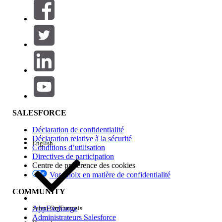
Filtres (0)
SÉLECTIONNER DES FILTRES
Ajouter
Gamme de produits
Impact des fonctionnalités
SALESFORCE
Déclaration de confidentialité
Déclaration relative à la sécurité
English
Conditions d’utilisation
Directives de participation
Centre de préférence des cookies
Vos choix en matière de confidentialité
Edition
COMMUNITY
AppExchange
Select Org
Français
Administrateurs Salesforce