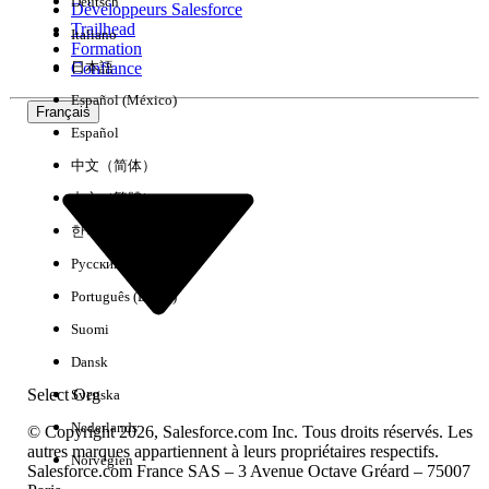
Deutsch
Développeurs Salesforce
Trailhead
Italiano
Expérience
Formation
Confiance
日本語
Español (México)
Français
Español
Effacer tout
Terminé
中文（简体）
中文（繁體）
한국어
Русский
Português (Brasil)
Suomi
Dansk
Select Org
Svenska
Nederlands
© Copyright 2026, Salesforce.com Inc. Tous droits réservés. Les
autres marques appartiennent à leurs propriétaires respectifs.
Norvégien
Salesforce.com France SAS – 3 Avenue Octave Gréard – 75007
Aucun résultat