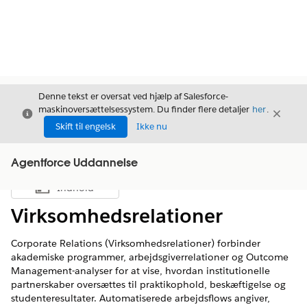
Denne tekst er oversat ved hjælp af Salesforce-
maskinoversættelsessystem. Du finder flere detaljer
her
.
Luk
Luk
Luk
Skift til engelsk
Ikke nu
Agentforce Uddannelse
Indhold
Vis indholdsfortegnelse
Virksomhedsrelationer
Corporate Relations (Virksomhedsrelationer) forbinder
akademiske programmer, arbejdsgiverrelationer og Outcome
Management-analyser for at vise, hvordan institutionelle
partnerskaber oversættes til praktikophold, beskæftigelse og
studenteresultater. Automatiserede arbejdsflows angiver,