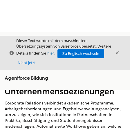
Dieser Text wurde mit dem maschinellen
Übersetzungssystem von Salesforce übersetzt. Weitere
Schließen
Schli
Details finden Sie
hier
.
Zu Englisch wechseln
Schließ
Nicht jetzt
Agentforce Bildung
Inhalt
Inhalt anzeigen
Unternehmensbeziehungen
Corporate Relations verbindet akademische Programme,
Arbeitgeberbeziehungen und Ergebnisverwaltungsanalysen,
um zu zeigen, wie sich institutionelle Partnerschaften in
Praktika, Beschäftigung und Studentenergebnissen
niederschlagen. Automatisierte Workflows geben an, welche