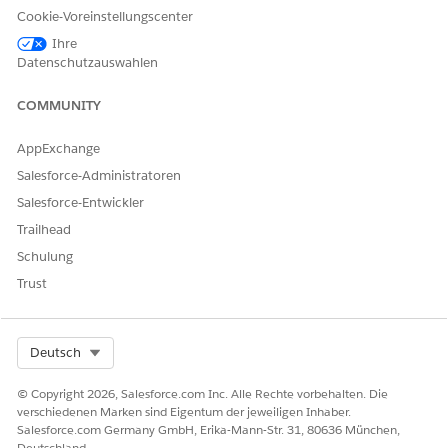
Ergebniskennzahlen kontinuierlich.
Cookie-Voreinstellungscenter
Anhand dieses verbundenen Datenmodells können
Ihre
Institutionen nachvollziehen, wie sich Bildung in realen
Datenschutzauswahlen
Ergebnissen niederschlägt. Institutionen können auch
ermitteln, welche Partnerschaften den Erfolg von Studenten
COMMUNITY
fördern, und fundiertere Entscheidungen darüber treffen, wo
sie investieren und wachsen sollen.
AppExchange
Einrichten von Unternehmensbeziehungen
Salesforce-Administratoren
Erteilen Sie Administratoren und Vorgesetzten Zugriff auf
Salesforce-Entwickler
Funktionen und Objekte für Unternehmensbeziehungen.
Trailhead
Erstellen Sie aktive Versionen der Flows, um
Partnerschaftsplatzierungsdatensätze und Ergebniszahlen
Schulung
zu aktualisieren.
Trust
Select Org
Deutsch
KONNTEN SIE IHR PROBLEM MITHILFE DIESES ARTIKELS
LÖSEN?
© Copyright 2026, Salesforce.com Inc. Alle Rechte vorbehalten. Die
verschiedenen Marken sind Eigentum der jeweiligen Inhaber.
Geben Sie uns Feedback, damit wir uns verbessern können.
Salesforce.com Germany GmbH, Erika-Mann-Str. 31, 80636 München,
Deutschland