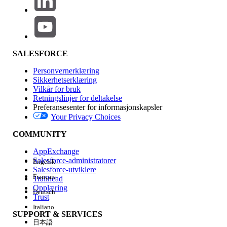
SALESFORCE
Personvernerklæring
Sikkerhetserklæring
Vilkår for bruk
Retningslinjer for deltakelse
Preferansesenter for informasjonskapsler
Your Privacy Choices
COMMUNITY
AppExchange
Salesforce-administratorer
Engelsk
Salesforce-utviklere
Français
Trailhead
Opplæring
Deutsch
Trust
Italiano
SUPPORT & SERVICES
日本語