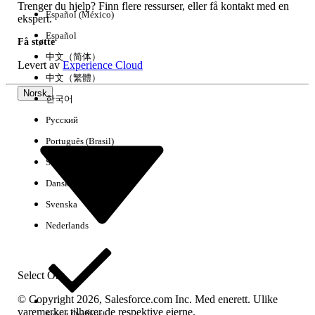
Trenger du hjelp? Finn flere ressurser, eller få kontakt med en
Español (México)
ekspert.
Español
Få støtte
中文（简体）
Levert av
Experience Cloud
中文（繁體）
Norsk
한국어
Русский
Português (Brasil)
Suomi
Dansk
Svenska
Nederlands
Select Org
© Copyright 2026, Salesforce.com Inc. Med enerett. Ulike
varemerker tilhører de respektive eierne.
Select Org
Norsk